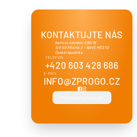
KONTAKTUJTE NÁS
Karlovo náměstí 290/16
120 00 PRAHA 2 - NOVÉ MĚSTO
Česká republika
TELEFON
+420 603 428 686
E-MAIL
INFO@ZPROGO.CZ
Poptávkový formulář