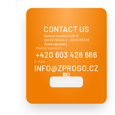
CONTACT US
Karlovo náměstí 290/16
120 00 PRAHA 2 - NOVÉ MĚSTO
Česká republika
PHONE NUMBER
+420 603 428 686
E-MAIL
INFO@ZPROGO.CZ
Inquiry form